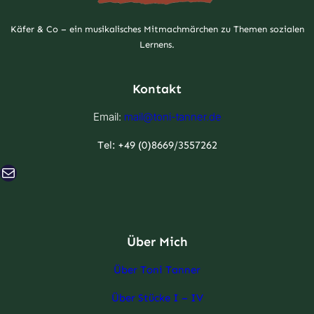
Käfer & Co – ein musikalisches Mitmachmärchen zu Themen sozialen
Lernens.
Kontakt
Email:
mail@toni-tanner.de
Tel: +49 (0)8669/3557262
-Mail
Über Mich
Über Toni Tanner
Über Stücke I – IV