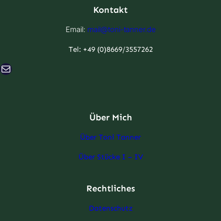
Kontakt
Email:
mail@toni-tanner.de
Tel: +49 (0)8669/3557262
-Mail
Über Mich
Über Toni Tanner
Über Stücke I – IV
Rechtliches
Datenschutz